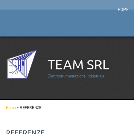
HOME
TEAM SRL
Elettrostrumentazione industriale
Home
» REFERENZE
REFERENZE